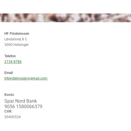
HF Pindemosen
Løvdalsvej 8 C
3000 Helsingør
Telefon
2134 8786
Email
hfpindemosen@gmail.com
Konto
Spar Nord Bank
9056 1580066379
CVR:
30400534