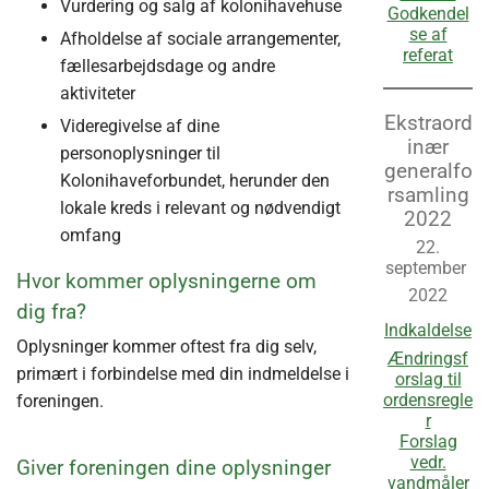
Vurdering og salg af kolonihavehuse
Godkendel
se af
Afholdelse af sociale arrangementer,
referat
fællesarbejdsdage og andre
aktiviteter
Ekstraord
Videregivelse af dine
inær
personoplysninger til
generalfo
Kolonihaveforbundet, herunder den
rsamling
lokale kreds i relevant og nødvendigt
2022
omfang
22.
september
Hvor kommer oplysningerne om
2022
dig fra?
Indkaldelse
Oplysninger kommer oftest fra dig selv,
Ændringsf
primært i forbindelse med din indmeldelse i
orslag til
ordensregle
foreningen.
r
Forslag
vedr.
Giver foreningen dine oplysninger
vandmåler