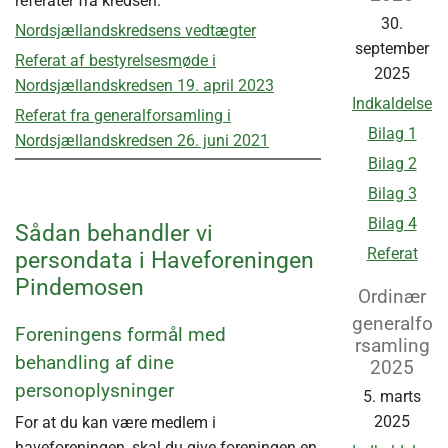
referater fra kredsen.
30.
Nordsjællandskredsens vedtægter
september
Referat af bestyrelsesmøde i
2025
Nordsjællandskredsen 19. april 2023
Indkaldelse
Referat fra generalforsamling i
Bilag 1
Nordsjællandskredsen 26. juni 2021
Bilag 2
Bilag 3
Bilag 4
Sådan behandler vi
Referat
persondata i Haveforeningen
Pindemosen
Ordinær
generalfo
Foreningens formål med
rsamling
behandling af dine
2025
personoplysninger
5. marts
2025
For at du kan være medlem i
haveforeningen, skal du give foreningen en