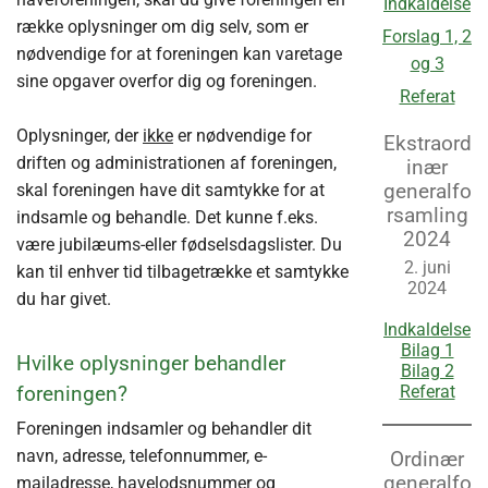
Indkaldelse
række oplysninger om dig selv, som er
Forslag 1, 2
nødvendige for at foreningen kan varetage
og 3
sine opgaver overfor dig og foreningen.
Referat
Oplysninger, der
ikke
er nødvendige for
Ekstraord
driften og administrationen af foreningen,
inær
generalfo
skal foreningen have dit samtykke for at
rsamling
indsamle og behandle. Det kunne f.eks.
2024
være jubilæums-eller fødselsdagslister. Du
2. juni
kan til enhver tid tilbagetrække et samtykke
2024
du har givet.
Indkaldelse
Bilag 1
Hvilke oplysninger behandler
Bilag 2
foreningen?
Referat
Foreningen indsamler og behandler dit
navn, adresse, telefonnummer, e-
Ordinær
generalfo
mailadresse, havelodsnummer og