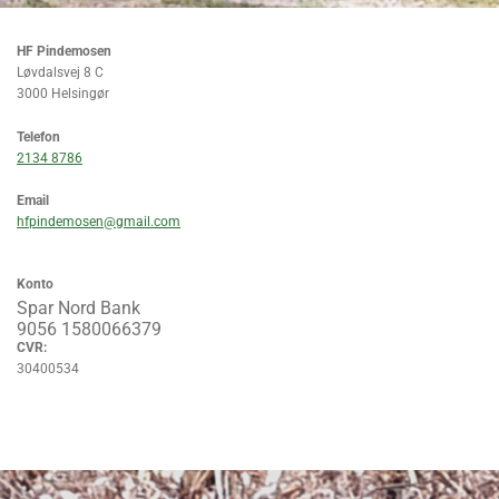
HF Pindemosen
Løvdalsvej 8 C
3000 Helsingør
Telefon
2134 8786
Email
hfpindemosen@gmail.com
Konto
Spar Nord Bank
9056 1580066379
CVR:
30400534