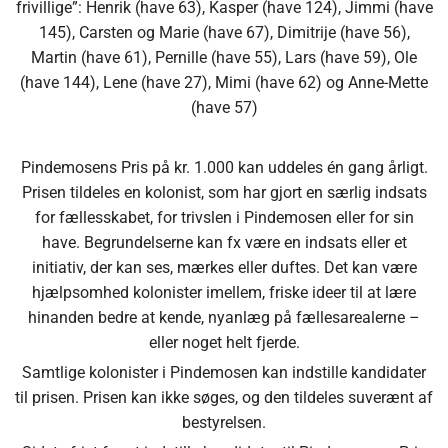
frivillige”: Henrik (have 63), Kasper (have 124), Jimmi (have
145), Carsten og Marie (have 67), Dimitrije (have 56),
Martin (have 61), Pernille (have 55), Lars (have 59), Ole
(have 144), Lene (have 27), Mimi (have 62) og Anne-Mette
(have 57)
Pindemosens Pris på kr. 1.000 kan uddeles én gang årligt.
Prisen tildeles en kolonist, som har gjort en særlig indsats
for fællesskabet, for trivslen i Pindemosen eller for sin
have. Begrundelserne kan fx være en indsats eller et
initiativ, der kan ses, mærkes eller duftes. Det kan være
hjælpsomhed kolonister imellem, friske ideer til at lære
hinanden bedre at kende, nyanlæg på fællesarealerne –
eller noget helt fjerde.
Samtlige kolonister i Pindemosen kan indstille kandidater
til prisen. Prisen kan ikke søges, og den tildeles suverænt af
bestyrelsen.