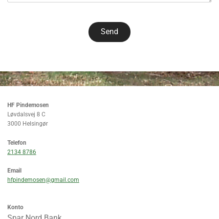
HF Pindemosen
Løvdalsvej 8 C
3000 Helsingør
Telefon
2134 8786
Email
hfpindemosen@gmail.com
Konto
Spar Nord Bank